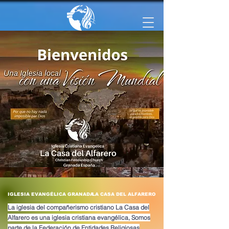
IGLESIA CRISTIANA EVANGELICA "DONDE DIOS ESTA CAMBIANDO VIDAS"
IGLESIA EVANGÉLICA GRANADA
LA CASA DEL ALFARERO
La iglesia del compañerismo cristiano La Casa del
Alfarero es una iglesia cristiana evangélica, Somos
parte de la Federación de Entidades Religiosas