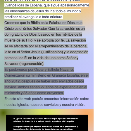
Evangélicas de España. que sigue apasionadamente
las enseñanzas de jesus de ir a todo el mundo y
predicar el evangelio a toda criatura.
Creemos que la Biblia es la Palabra de Dios, que
Cristo es el único Salvador, Que la salvación es un
don gratuito de Dios, basado en los méritos de la
muerte de su Hijo, y se apropia por fe. La salvación
se ve afectada por el arrepentimiento de la persona,
la fe en el Señor Jesús (justificación) y la aceptación
personal de Él en la vida de uno como Señor y
Salvador (regeneración).
Es pastoreada por Oscar y Esthela Navarro.
Comenzaron su ministerio en Granada España, en el
año 2012, después de haber sido enviados desde
México. Ambos tienen 27 años de experiencia en el
ministerio y 35 años como creyentes.
En este sitio web podrás encontrar información sobre
nuestra iglesia, nuestros servicios y nuestra visión.
¡Te invitamos a ser parte de nuestra familia en Cristo!