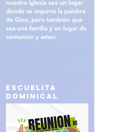
nuestra iglesia sea un lugar
donde se imparta la palabra
de Dios, pero también que
sea una familia y un lugar de
comunión y amor.
ESCUELITA
DOMINICAL